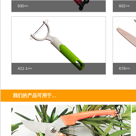
930>>
602>>
剪不断理还乱？
A21-1>>
K76>>
我们的产品可用于…