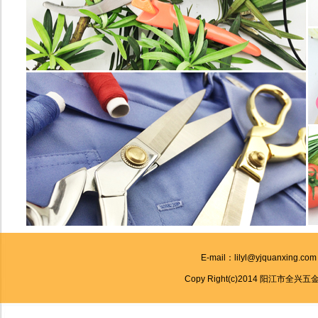
E-mail：lilyl@yjquanxing.co
Copy Right(c)2014 阳江市全兴五金